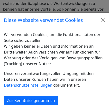
während der Bauphase die Wertentwicklungen zu
kennen hat enorme Vorteile. So können Sie bereits vor
dem Kauf kommunaler Flächen die auf Sie
Diese Webseite verwendet Cookies
zukommenen Kosten besser überschauen.
Wir verwenden Cookies, um die Funktionalitäten der
Seite sicherzustellen.
Wir geben keinerlei Daten und Informationen an
Dritte weiter. Auch verzichten wir auf Funktionen für
Werbung oder das Verfolgen von Bewegungsprofilen
(Tracking) unserer Nutzer.
Unseren verantwortungsvollen Umgang mit den
Daten unserer Kunden haben wir in unseren
Datenschutzeinstellungen
dokumentiert.
Zur Kenntniss genommen